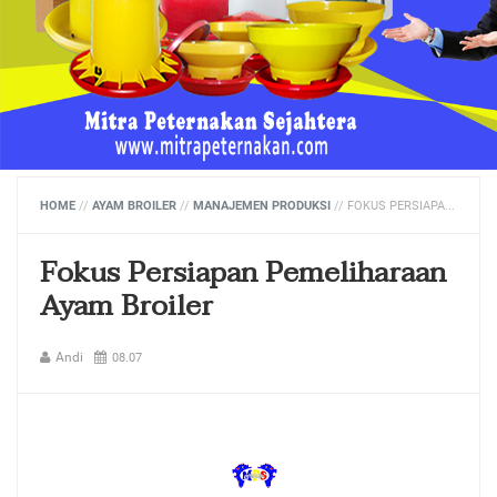
HOME
//
AYAM BROILER
//
MANAJEMEN PRODUKSI
//
FOKUS PERSIAPAN PEMELIHARAAN AYAM BROILER
Fokus Persiapan Pemeliharaan
Ayam Broiler
Andi
08.07