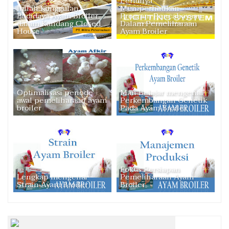
Perlunya
Inilah Kunggulan
Memperhatikan
Budidaya Ayam Broiler
Program Pencahayaan
dalam Kandang Closed
Dalam Pemeliharaan
House
Ayam Broiler
Optimalisasi periode
Mari Belajar mengenal
awal pemeliharaan ayam
Perkembangan Genetik
broiler
Pada Ayam Broiler
Fokus Persiapan
Lengkap mengenai
Pemeliharaan Ayam
Strain Ayam Broiler
Broiler